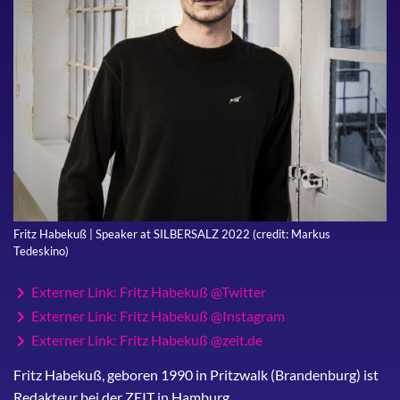
Fritz Habekuß | Speaker at SILBERSALZ 2022 (credit: Markus
Tedeskino)
Externer Link: Fritz Habekuß @Twitter
Externer Link: Fritz Habekuß @Instagram
Externer Link: Fritz Habekuß @zeit.de
Fritz Habekuß, geboren 1990 in Pritzwalk (Brandenburg) ist
Redakteur bei der ZEIT in Hamburg.