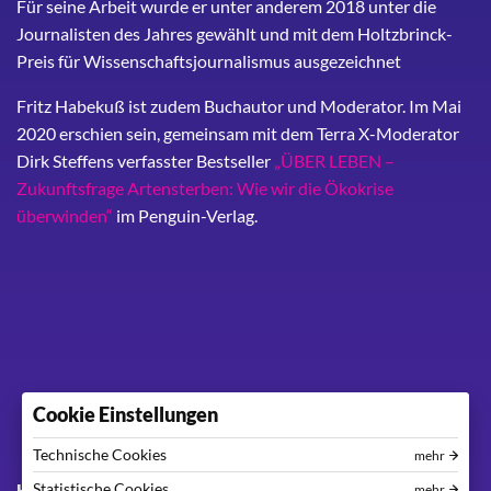
Für seine Arbeit wurde er unter anderem 2018 unter die
Journalisten des Jahres gewählt und mit dem Holtzbrinck-
Preis für Wissenschaftsjournalismus ausgezeichnet
Fritz Habekuß ist zudem Buchautor und Moderator. Im Mai
2020 erschien sein, gemeinsam mit dem Terra X-Moderator
Dirk Steffens verfasster Bestseller
„ÜBER LEBEN –
Zukunftsfrage Artensterben: Wie wir die Ökokrise
überwinden“
im Penguin-Verlag.
Cookie Einstellungen
Technische Cookies
mehr
Footer menu
Statistische Cookies
Kontakt
Impressum
Datenschutzerklärung
mehr