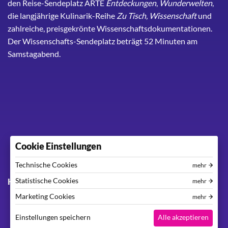
den Reise-Sendeplatz ARTE
Entdeckungen
,
Wunderwelten
,
die langjährige Kulinarik-Reihe
Zu Tisch, Wissenschaft
und
zahlreiche, preisgekrönte Wissenschaftsdokumentationen.
Der Wissenschafts-Sendeplatz beträgt 52 Minuten am
Samstagabend.
Cookie Einstellungen
Technische Cookies
mehr
Footer menu
Statistische Cookies
Kontakt
Impressum
Datenschutzerklärung
mehr
Marketing Cookies
mehr
Einstellungen speichern
Alle akzeptieren