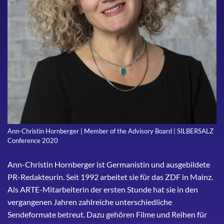
Ann-Christin Hornberger | Member of the Advisory Board | SILBERSALZ
Conference 2020
Ann-Christin Hornberger ist Germanistin und ausgebildete
PR-Redakteurin. Seit 1992 arbeitet sie für das ZDF in Mainz.
Als ARTE-Mitarbeiterin der ersten Stunde hat sie in den
vergangenen Jahren zahlreiche unterschiedliche
Sendeformate betreut. Dazu gehören Filme und Reihen für