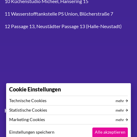
10 Küchenstudio Micheel, Hansering 15
11 Wasserstofftankstelle PS Union, Blücherstraße 7
12 Passage 13, Neustädter Passage 13 (Halle-Neustadt)
Cookie Einstellungen
Technische Cookies
mehr
Footer menu
Statistische Cookies
Kontakt
Impressum
Datenschutzerklärung
mehr
Marketing Cookies
mehr
Einstellungen speichern
Alle akzeptieren