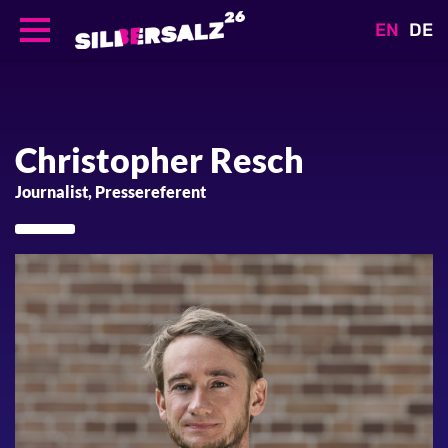
EN
DE
Direkt
zum
Inhalt
Christopher
Resch
Journalist, Pressereferent